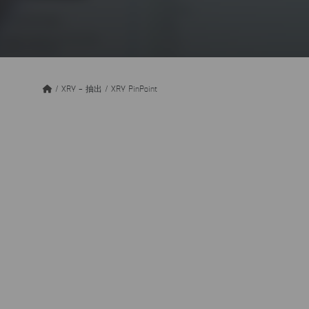
/
XRY – 抽出
/
XRY PinPoint
XRY PinPointとは
XRY PinPoint を使用すると、非標準のモバイ
低価格イミテーションなど）からデータの抽出と
きます。コネクターがフォレンジックの主要な問
ソリューションはピンアウト構成を自動的に検出
簡潔なハードウェアから構成されます。
XRY PinPoint は完全に統合され、使い慣れた簡単な
Logical/Physical インターフェイスを使用し