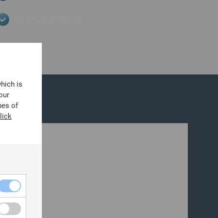
ファイルシステム
which is
our
pes of
lick