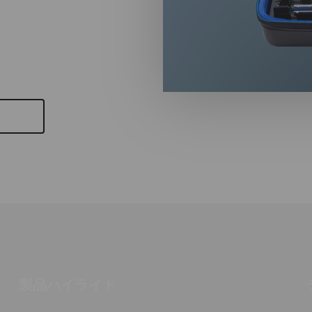
最新状態を保ち、時
よびInfineonのチップセ
ト
製品ハイライト