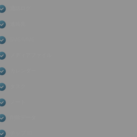
通話ログ
連絡先
SMS/MMS
メディアファイル
カレンダー
タスク
ノート
削除データ
チップ ID