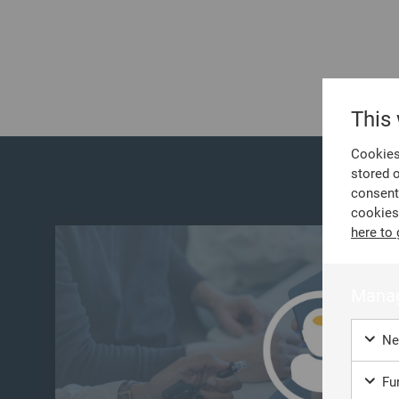
This
Cookies 
stored 
consent
cookies
here to 
Manag
Ne
Fun