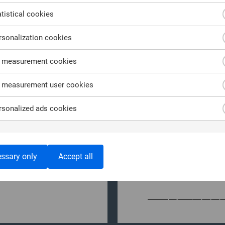
tistical cookies
sonalization cookies
 measurement cookies
トレー
XRYと
 measurement user cookies
の組み
sonalized ads cookies
先端のトレーニング
MSABは異なるハー
スまたはお客様専用の
供します。オープン
います。
ーフェースを持つ従来
ssary only
Accept all
ます。ターンキープ
ェースを備えた使い
ハードウェアプラッ