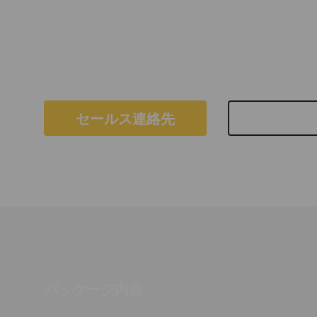
が必要です。継続的にアップデートされるため、
間をかけて改善します。
PinPointは、MediaTek、SpreadTrum、Coolsandお
ットを搭載するデバイスをサポートします。
セールス連絡先
製品シー
パッケージ内容