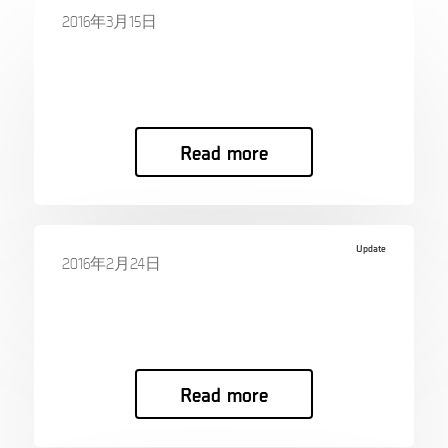
2016年3月15日
MSAB CEO and CTO sale of shares
MSAB CEO and…
Read more
Update
2016年2月24日
Launching the MSAB Ecosystem
Launching th…
Read more