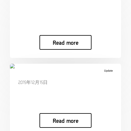
MSAB publishes preliminary financial
figures for 2015
MSAB publish…
Read more
Update
2015年12月15日
MSAB Wishes you a Happy Holiday!
MSAB Wishes …
Read more