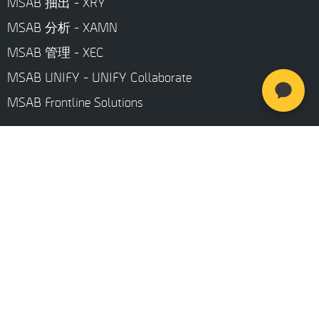
MSAB 抽出 - XRY
MSAB 分析 - XAMN
MSAB 管理 - XEC
MSAB UNIFY - UNIFY Collaborate
MSAB Frontline Solutions
Stay updated
Careers
Investors
Resources
研修