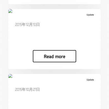
Update
2015年12月10日
XRY v6.16 Released Today!
XRY v6.16 Re…
Read more
Update
2015年10月27日
XAMN v6.15 Released Today!
XAMN v6.15 R…