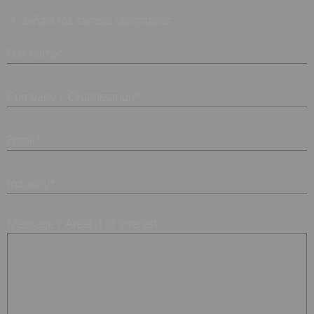
"
*
" señala los campos obligatorios
Full name
*
Company / Organization
*
Email
*
Industry
*
Message / Area(s) of interest