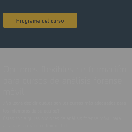
Programa del curso
Opciones flexibles de formación
para cursos de análisis forense
móvil
¿No logra decidir cuáles son los cursos más adecuados para
los miembros de su equipo?
Estas son algunas opciones de análisis forense móvil para
alcanzar la máxima flexibilidad.