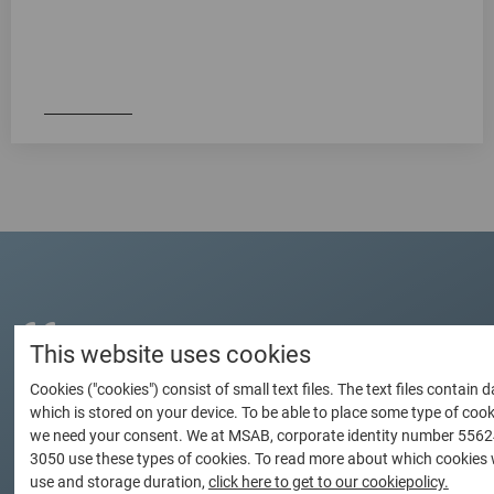
sido tan fácil. Es el modo más sencillo y rentable de
recibir una formación continuada en análisis forense
móvil.
Learn more
This website uses cookies
«El curso de formación fue
Cookies ("cookies") consist of small text files. The text files contain 
excelente. Ahora utilizo
which is stored on your device. To be able to place some type of cook
we need your consent. We at MSAB, corporate identity number 5562
XRY/XAMN de un modo mucho
3050 use these types of cookies. To read more about which cookies
use and storage duration,
click here to get to our cookiepolicy.
más productivo. Una vez