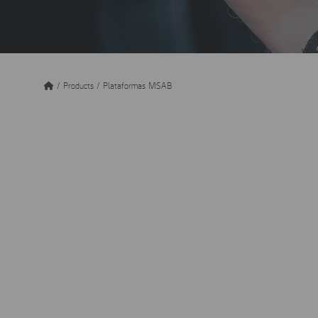
/
Products
/
Plataformas MSAB
Equipa 
Los dispositivos móv
seguro es esencial pa
sistemas sobrecargad
procesamiento de datos
MSAB Frontlin