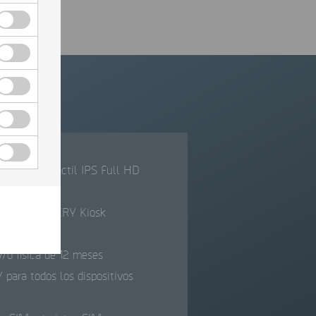
 pantalla táctil IPS Full HD
o de trabajo XRY Kiosk
y/o física de 12 meses
 para todos los dispositivos