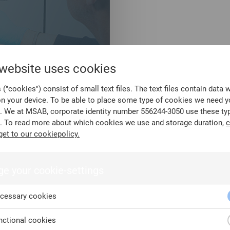
correcta y consiste
fundamental para qu
ampliar sus capacida
con el objetivo de a
retrasos en el proces
 website uses cookies
Con Kiosk, los usuar
("cookies") consist of small text files. The text files contain data 
dispositivos, a fin de
on your device. To be able to place some type of cookies we need y
laboratorios para que
. We at MSAB, corporate identity number 556244-3050 use these ty
de su configuración 
. To read more about which cookies we use and storage duration,
c
get to our cookiepolicy.
Kiosk ayuda a su org
27037: 2012.
Hoja del producto d
e your cookie-settings
cessary cookies
Solicite pre
ctional cookies