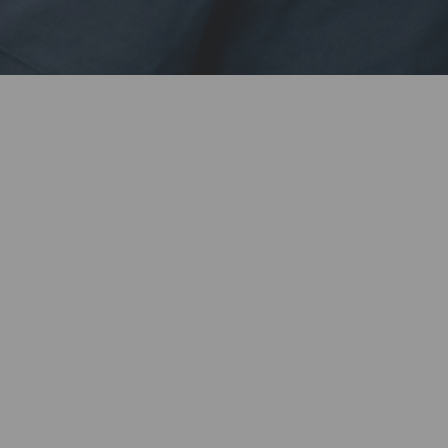
sonal de
 un análisis rápido y
ciones se enfrentan a
an los retrasos en el
ar por alto información
de comienzan las