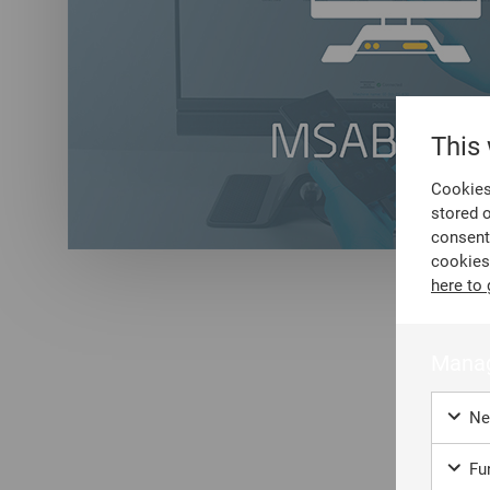
This
Cookies 
stored 
consent
cookies
here to 
Manag
Ne
Fun