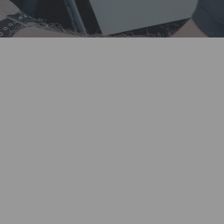
y dota de recursos a tu per
primera línea.
iles contienen hoy en día miles de elementos de datos, por lo que
ra el éxito de las investigaciones. Sin embargo, muchas organiza
os que ralentizan los procesos de análisis. A medida que aument
, las investigaciones pierden impulso y se corre el riesgo de pas
crucial.
e
permite a tus equipos actuar con rapidez y seguridad justo don