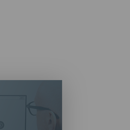
XRY Kio
Potente herramienta
utilizar
XRY Kiosk ofrece la
través de un termina
cualquiera pueda util
pantalla táctil que g
paso de acuerdo con 
personalizar según l
Está diseñado para u
recuperación y el an
responsabilidades, pe