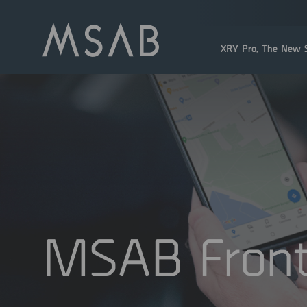
XRY Pro. The New S
MSAB Front