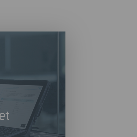
XRY Tabl
Una solución portáti
Con una interfaz de 
datos de manera rápid
Tablet le permite con
los datos en cuestió
Tablet proporciona a
capacidad de recopil
la fecha. Si bien los
personal altamente c
evaluación «triage» a
Tablet puede adaptars
configurarse para dif
minimizar los requis
forense simplificado 