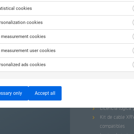
tistical cookies
sonalization cookies
 measurement cookies
 measurement user cookies
Características
sonalized ads cookies
Unidad Kiosk con
de 23,8 “
Paquete de fluj
ssary only
Accept all
estándar
Licencia lógica 
Kit de cable XRY
compatibles