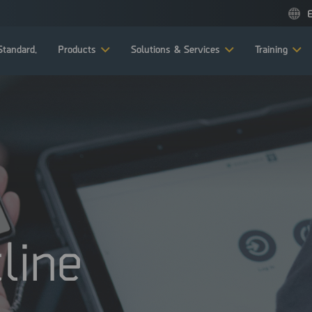
E
tandard.
Products
Solutions & Services
Training
line