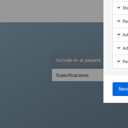
Sta
Per
Ad
Ad
Incluido en el paquete
Per
Especificaciones
Nece