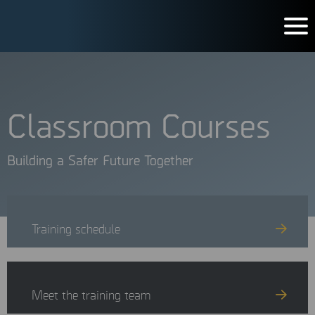
Classroom Courses
Building a Safer Future Together
Training schedule
Meet the training team