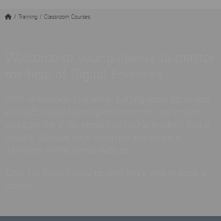
/
Training
/
Classroom Courses
Welcome to your gateway to master
the field of Digital Forensics.
With real-world scenarios, cutting-edge tools, and
a collaborative learning environment, we ensure
you gain the skills needed to tackle modern digital
threats. Elevate your expertise and make a
difference in the world with us!
Click the titles below to read more and to book a
course.