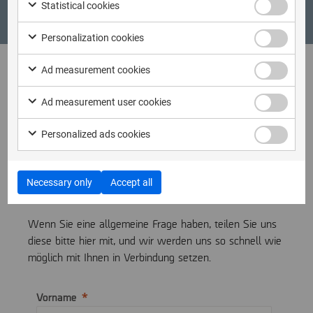
Statistical cookies
Personalization cookies
Ad measurement cookies
Kontaktieren Sie
Ad measurement user cookies
uns
Personalized ads cookies
Wenn Sie ein Angebot anfordern oder mehr über
unsere Produkte erfahren möchten, wenden Sie sich
Necessary only
Accept all
bitte an den
Vertrieb
.
Wenn Sie eine allgemeine Frage haben, teilen Sie uns
diese bitte hier mit, und wir werden uns so schnell wie
möglich mit Ihnen in Verbindung setzen.
Vorname