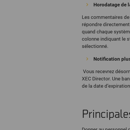
Horodatage de la
Les commentaires de n
répondre directement 
quand chaque système c
colonne indiquant le st
sélectionné.
Notification plus
Vous recevrez désorma
XEC Director. Une ban
de la date d’expiratio
Principale
Donner au personnel de