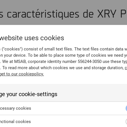
s caractéristiques de XRY Pr
de XRY Pro prend en charge de nombreux nouveaux appareils
mme Dimensity. Récupérez facilement les mots de passe co
 website uses cookies
de force brute distribuée.
("cookies") consist of small text files. The text files contain data 
on your device. To be able to place some type of cookies we need y
. We at MSAB, corporate identity number 556244-3050 use these ty
s caractéristiques de XAMN 
. To read more about which cookies we use and storage duration,
c
get to our cookiepolicy.
 améliorations importantes visant à simplifier votre flux de
uelques-unes des améliorations essentielles que nous avon
e your cookie-settings
e :
cessary cookies
des enquêtes grâce à un flux de travail de classement amé
ctional cookies
e XAMN Pro comprend plusieurs améliorations destinées à r