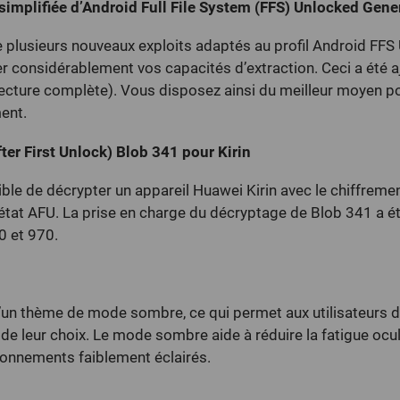
simplifiée d’Android Full File System (FFS) Unlocked Gene
 plusieurs nouveaux exploits adaptés au profil Android FFS 
 considérablement vos capacités d’extraction. Ceci a été aj
(lecture complète). Vous disposez ainsi du meilleur moyen p
ent.
ter First Unlock) Blob 341 pour Kirin
ble de décrypter un appareil Huawei Kirin avec le chiffremen
 état AFU. La prise en charge du décryptage de Blob 341 a é
0 et 970.
un thème de mode sombre, ce qui permet aux utilisateurs d’
e leur choix. Le mode sombre aide à réduire la fatigue ocula
vironnements faiblement éclairés.