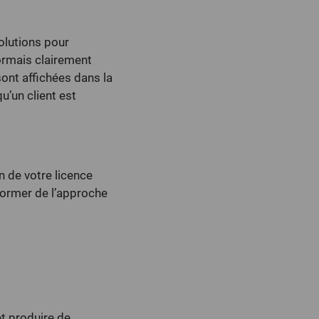
olutions pour
ormais clairement
sont affichées dans la
u’un client est
n de votre licence
former de l’approche
et produire de