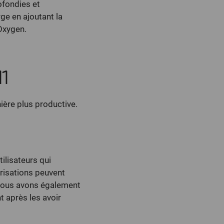
ofondies et
ge en ajoutant la
’Oxygen.
11
ière plus productive.
ilisateurs qui
orisations peuvent
. Nous avons également
t après les avoir