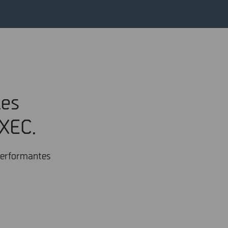
les
 XEC.
 performantes