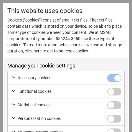
L’evento è gratuito, ma è necessario registrarsi al link in
This website uses cookies
quanto i posti sono limitati.
Cookies ("cookies") consist of small text files. The text files
Il programma ed i titoli degli interventi verranno resi
contain data which is stored on your device. To be able to place
some type of cookies we need your consent. We at MSAB,
disponibili nelle prossime settimane.
corporate identity number 556244-3050 use these types of
Fare clic qui per registrarsi e trovare ulteriori
cookies. To read more about which cookies we use and storage
duration,
click here to get to our cookiepolicy.
informazioni.
Ordine del giorno
Manage your cookie-settings
Necessary cookies
8:45
Registrazione Partecipanti
9:30
Introduzione
Functional cookies
Ghennadii Konev & Giovanni Maria Castoldi con
9:45
l’intervento:
“Non Solo FFS, Estrazioni Fisiche BFU
Statistical cookies
con XRY”
Personalization cookies
10:30
Coffee Break
Mattia Epifani
con l’intervento:
“Not So Private
10:45
Ad measurement cookies