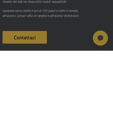
l’analisi dei dati nei dispositivi mobili sequestrati.
L’azienda serve clienti in più di 100 paesi in tutto il mondo,
attraverso i propri uffici di vendita e attraverso distributori.
Contattaci
Prodotti
MSAB Extract - XRY
MSAB Analyze - XAMN
MSAB Manage - XEC
MSAB UNIFY -UNIFY Collaborate
MSAB Frontline Solutions