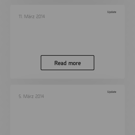
Update
11. März 2014
XRY KIOSK 6.9 is released
XRY KIOSK 6.9 is released The forensic tool
designed for first responders…
Read more
Update
5. März 2014
New Solution with New Version of
XRY
New Solution with New Version of XRY XRY
PinPoint is a new…