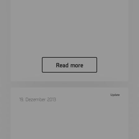
Synchronization Ltd. and Micro
Systemation AB Announce Amicable
Resolution of Dispute
Micro Systemation: Cellebrite Synchronization
Ltd. and Micro Systemation AB Announce
Amicable Resolution…
Read more
Update
19. Dezember 2013
Kiosk Version 6.8 is Released
Kiosk Version 6.8 is Released Increased usability
with version 6.8 To further…