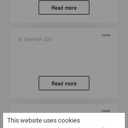
Read more
Update
18. Dezember 2013
XAMN 6.8 is Released Today
XAMN 6.8 is Released Today The latest version
of XAMN improves the…
Read more
Update
17. Dezember 2013
This website uses cookies
Happy Holidays