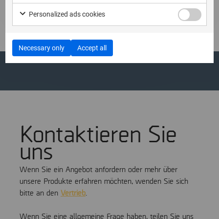
Personalized ads cookies
1
2
…
36
37
38
39
Necessary only
Accept all
Kontaktieren Sie
uns
Wenn Sie ein Angebot anfordern oder mehr über
unsere Produkte erfahren möchten, wenden Sie sich
bitte an den
Vertrieb
.
Wenn Sie eine allgemeine Frage haben, teilen Sie uns