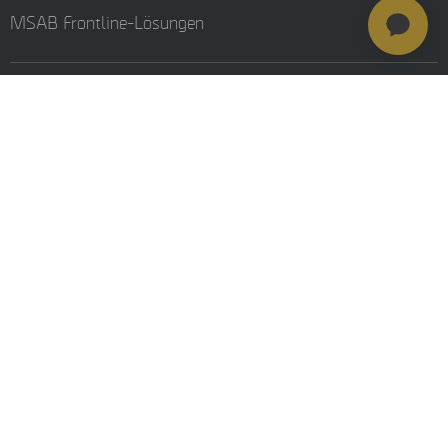
MSAB Frontline-Lösungen
Stay updated
Careers
Resources
Investors
Training
© MSAB 2026. All rights reserved