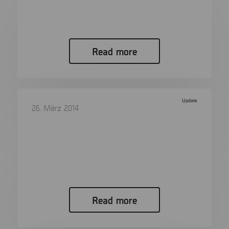
XRY Offers Support for New Encrypted Version
of WhatsApp Version 6.9.1 –…
Read more
Update
26. März 2014
New View Displaying Conversations in
XAMN 6.9
New View Displaying Conversations in XAMN 6.9
XAMN version 6.9 is released…
Read more