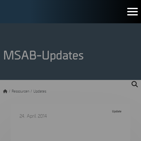
MSAB-Updates
/
Ressourcen
/
Updates
Update
24. April 2014
XRY Offers Support for New Encrypted
Version of WhatsApp