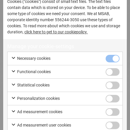
Cookies ("cookies") consist of small text files. The text files
Happy Holidays Season’s Greetings from Micro
contain data which is stored on your device. To be able to place
some type of cookies we need your consent. We at MSAB,
Systemation We would like to say…
corporate identity number 556244-3050 use these types of
cookies. To read more about which cookies we use and storage
Read more
duration,
click here to get to our cookiepolicy.
Manage your cookie-settings
Necessary cookies
Update
5. Dezember 2013
Functional cookies
XRY 6.8 is Released
XRY 6.8 is Released XRY 6.8 pushes the
Statistical cookies
boundaries for Samsung Galaxy…
Personalization cookies
Read more
Ad measurement cookies
Ad measurement user cookies